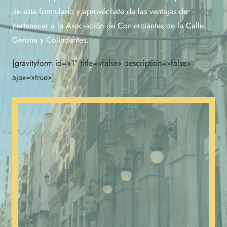
de este formulario y aprovéchate de las ventajas de
pertenecer a la Asociación de Comerciantes de la Calle
Gerona y Colindantes.
[gravityform id=»1″ title=»false» description=»false»
ajax=»true»]